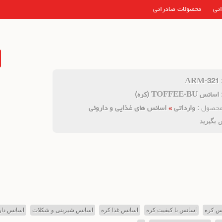
اتی
محصولات صادراتی
ARM-321
اسانس TOFFEE-BU (کره)
محصول :
وارداتی
»
اسانس های غذایی و داروئی
 بگیرید
س کره
اسانس با کیفیت کره
اسانس غذا کره
اسانس شیرینی و شکلات
اسانس دار